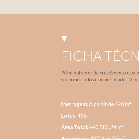
FICHA TÉC
Principal vetor de crescimento e val
supermercados e universidades | Loc
Metragem:
A partir de 420 m²
Lotes:
456
Área Total:
640.383,24 m²
Área Verde:
137.616,25 m²