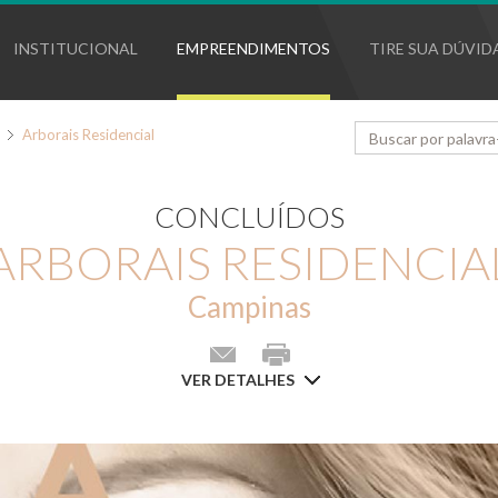
INSTITUCIONAL
EMPREENDIMENTOS
TIRE SUA DÚVID
Arborais Residencial
CONCLUÍDOS
ARBORAIS RESIDENCIA
Campinas
VER DETALHES
E-
Imprimir
mail