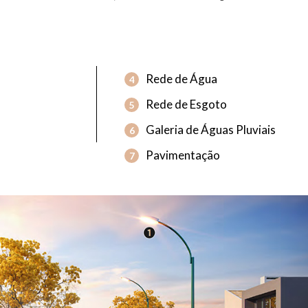
Rede de Água
4
Rede de Esgoto
5
Galeria de Águas Pluviais
6
Pavimentação
7