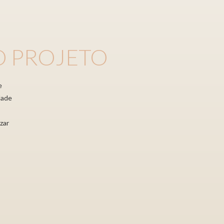
 PROJETO
e
dade
zar