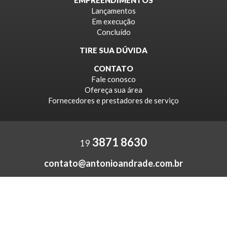
Lançamentos
Em execução
Concluído
TIRE SUA DÚVIDA
CONTATO
Fale conosco
Ofereça sua área
Fornecedores e prestadores de serviço
3871 8630
19
contato@antonioandrade.com.br
Rua Pedro Leardini, 442
Valinhos - SP - 13271-651
CRECI 015641-J
ACESSE NO INSTAGRAM
ACESSE NO FACEBOOK