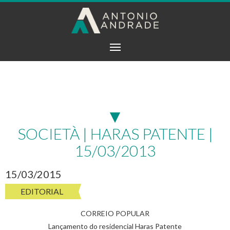
Antonio
INSTITUCIONAL
EMPREENDIMENTOS
Andrade
TIRE SUA DÚVIDA
CONTATO
CORRETORES E IMOBILIÁRIAS
SOCIETÀ | HARAS PATENTE |
15/03/2013
15/03/2015
EDITORIAL
CORREIO POPULAR
Lançamento do residencial Haras Patente